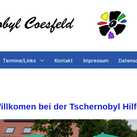
Termine/Links
Kontakt
Impressum
Datens
illkomen bei der Tschernobyl Hil